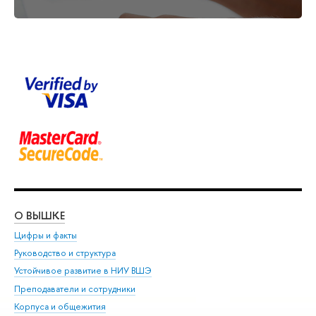
О ВЫШКЕ
ОБ
Цифры и факты
Ли
Руководство и структура
Дов
Устойчивое развитие в НИУ ВШЭ
Ол
Преподаватели и сотрудники
При
Корпуса и общежития
Вы