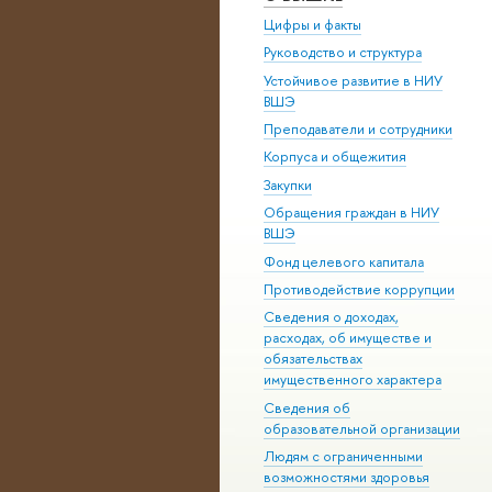
Цифры и факты
Руководство и структура
Устойчивое развитие в НИУ
ВШЭ
Преподаватели и сотрудники
Корпуса и общежития
Закупки
Обращения граждан в НИУ
ВШЭ
Фонд целевого капитала
Противодействие коррупции
Сведения о доходах,
расходах, об имуществе и
обязательствах
имущественного характера
Сведения об
образовательной организации
Людям с ограниченными
возможностями здоровья