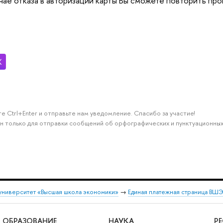
учае отказа в авторизации карты Вы сможете повторить пр
е Ctrl+Enter и отправьте нам уведомление. Спасибо за участие!
н только для отправки сообщений об орфографических и пунктуационных
университет «Высшая школа экономики»
→
Единая платежная страница ВШ
ОБРАЗОВАНИЕ
НАУКА
Р