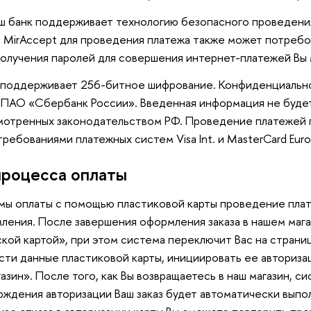
аш банк поддерживает технологию безопасного проведения 
 MirAccept для проведения платежа также может потребо
олучения паролей для совершения интернет-платежей Вы м
 поддерживает 256-битное шифрование. Конфиденциаль
 ПАО «Сбербанк России». Введенная информация не буде
мотренных законодательством РФ. Проведение платежей 
ребованиями платежных систем Visa Int. и MasterCard Europ
процессa оплаты
мы оплаты с помощью пластиковой карты проведение плат
ления. После завершения оформления заказа в нашем мага
кой картой», при этом система переключит Вас на страниц
ти данные пластиковой карты, инициировать ее авторизац
азин». После того, как Вы возвращаетесь в наш магазин, с
рждения авторизации Ваш заказ будет автоматически выпо