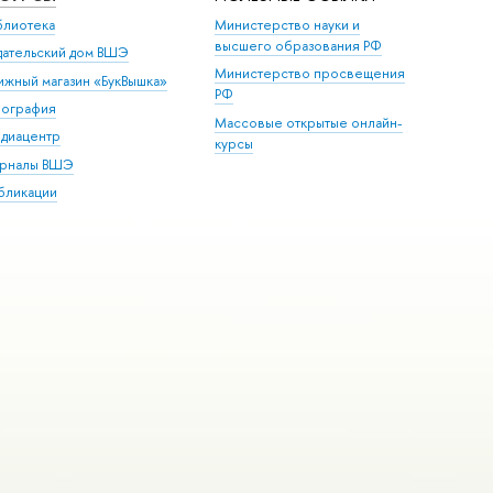
блиотека
Министерство науки и
высшего образования РФ
дательский дом ВШЭ
Министерство просвещения
ижный магазин «БукВышка»
РФ
пография
Массовые открытые онлайн-
диацентр
курсы
рналы ВШЭ
бликации