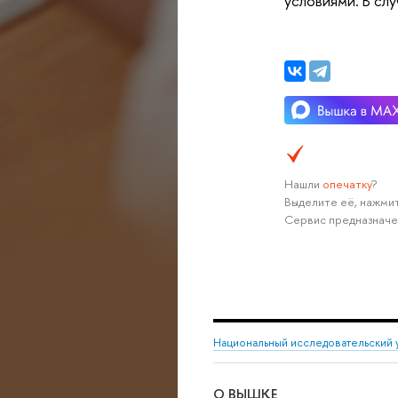
условиями. В сл
Нашли
опечатку
?
Выделите её, нажмит
Сервис предназначе
Национальный исследовательский 
О ВЫШКЕ