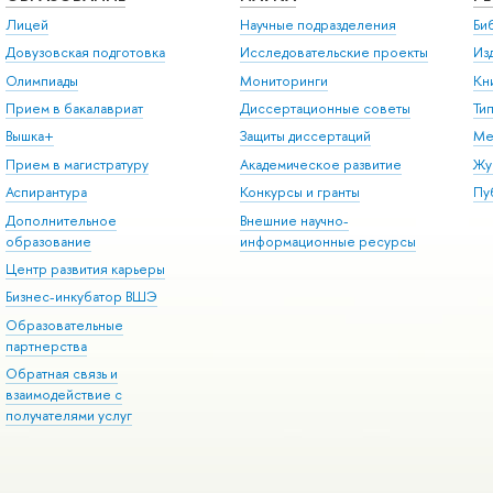
Лицей
Научные подразделения
Би
Довузовская подготовка
Исследовательские проекты
Из
Олимпиады
Мониторинги
Кн
Прием в бакалавриат
Диссертационные советы
Ти
Вышка+
Защиты диссертаций
Ме
Прием в магистратуру
Академическое развитие
Жу
Аспирантура
Конкурсы и гранты
Пу
Дополнительное
Внешние научно-
образование
информационные ресурсы
Центр развития карьеры
Бизнес-инкубатор ВШЭ
Образовательные
партнерства
Обратная связь и
взаимодействие с
получателями услуг