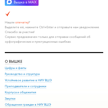
Нашли
опечатку
?
Выделите её, нажмите Ctrl+Enter и отправьте нам уведомление.
Спасибо за участие!
Сервис предназначен только для отправки сообщений об
орфографических и пунктуационных ошибках.
О ВЫШКЕ
ОБ
Цифры и факты
Ли
Руководство и структура
Дов
Устойчивое развитие в НИУ ВШЭ
Ол
Преподаватели и сотрудники
При
Корпуса и общежития
Вы
Закупки
При
Обращения граждан в НИУ ВШЭ
Ас