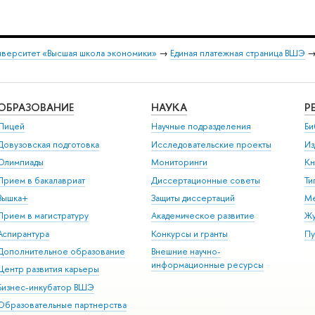
иверситет «Высшая школа экономики»
→
Единая платежная страница ВШЭ
ОБРАЗОВАНИЕ
НАУКА
Р
Лицей
Научные подразделения
Би
Довузовская подготовка
Исследовательские проекты
Из
Олимпиады
Мониторинги
Кн
Прием в бакалавриат
Диссертационные советы
Ти
Вышка+
Защиты диссертаций
Ме
Прием в магистратуру
Академическое развитие
Ж
Аспирантура
Конкурсы и гранты
Пу
Дополнительное образование
Внешние научно-
информационные ресурсы
Центр развития карьеры
Бизнес-инкубатор ВШЭ
Образовательные партнерства