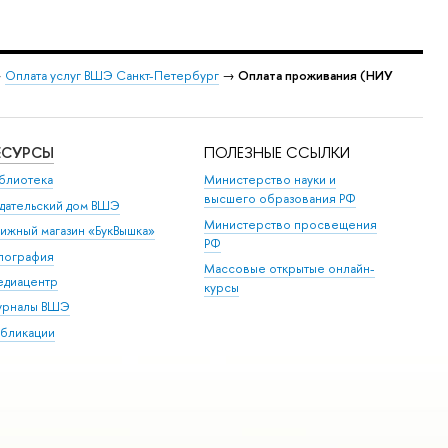
→
Оплата услуг ВШЭ Санкт-Петербург
→
Оплата проживания (НИУ
ЕСУРСЫ
ПОЛЕЗНЫЕ ССЫЛКИ
блиотека
Министерство науки и
высшего образования РФ
дательский дом ВШЭ
Министерство просвещения
ижный магазин «БукВышка»
РФ
пография
Массовые открытые онлайн-
диацентр
курсы
урналы ВШЭ
бликации