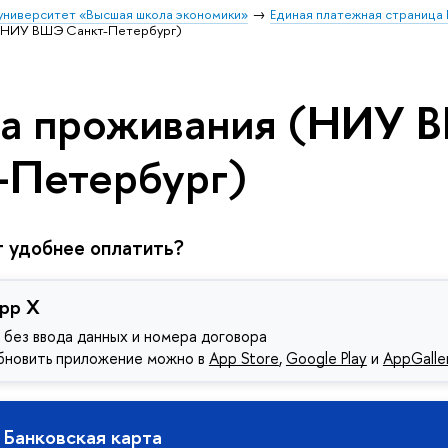
университет «Высшая школа экономики»
Единая платежная страниц
(НИУ ВШЭ Санкт-Петербург)
а проживания (НИУ 
-Петербург)
т удобнее оплатить?
pp X
 без ввода данных и номера договора
обновить приложение можно в
App Store
,
Google Play
и
AppGalle
 Банковская карта