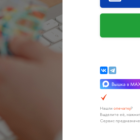
Нашли
опечатку
?
Выделите её, нажмит
Сервис предназначе