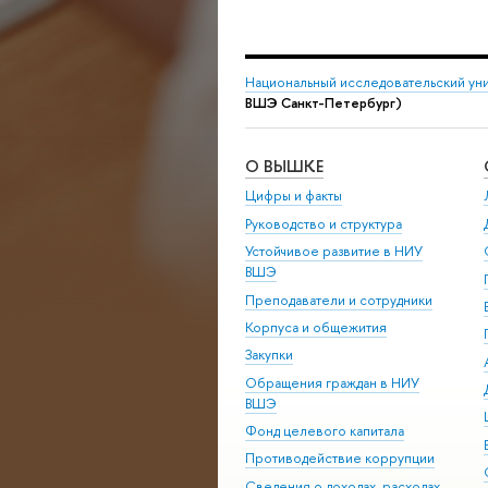
Национальный исследовательский ун
ВШЭ Санкт-Петербург)
О ВЫШКЕ
Цифры и факты
Руководство и структура
Устойчивое развитие в НИУ
ВШЭ
Преподаватели и сотрудники
Корпуса и общежития
Закупки
Обращения граждан в НИУ
ВШЭ
Фонд целевого капитала
Противодействие коррупции
Сведения о доходах, расходах,