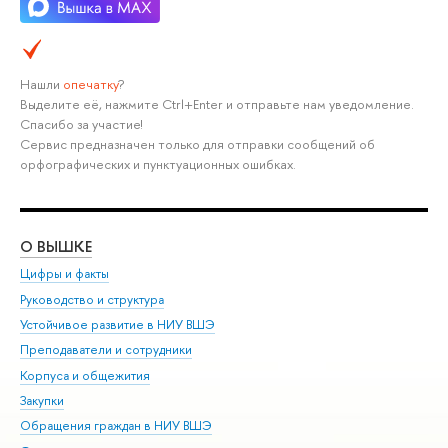
Нашли
опечатку
?
Выделите её, нажмите Ctrl+Enter и отправьте нам уведомление.
Спасибо за участие!
Сервис предназначен только для отправки сообщений об
орфографических и пунктуационных ошибках.
О ВЫШКЕ
ОБ
Цифры и факты
Ли
Руководство и структура
Дов
Устойчивое развитие в НИУ ВШЭ
Ол
Преподаватели и сотрудники
При
Корпуса и общежития
Вы
Закупки
При
Обращения граждан в НИУ ВШЭ
Ас