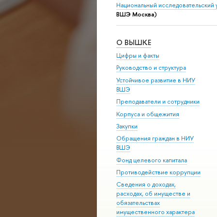
Национальный исследовательский 
ВШЭ Москва)
О ВЫШКЕ
Цифры и факты
Руководство и структура
Устойчивое развитие в НИУ
ВШЭ
Преподаватели и сотрудники
Корпуса и общежития
Закупки
Обращения граждан в НИУ
ВШЭ
Фонд целевого капитала
Противодействие коррупции
Сведения о доходах,
расходах, об имуществе и
обязательствах
имущественного характера