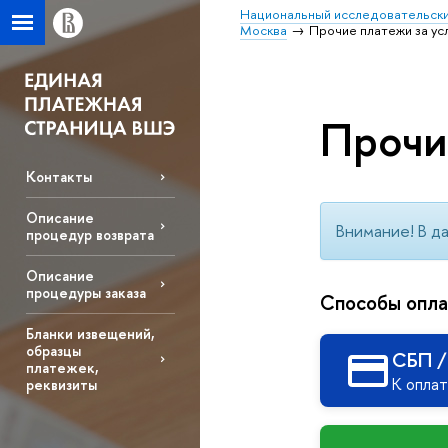
Национальный исследовательски
Москва
Прочие платежи за у
Прочи
Контакты
Описание
Внимание! В д
процедур возврата
Описание
процедуры заказа
Способы опл
Бланки извещений,
образцы
СБП /
платежек,
К оплат
реквизиты