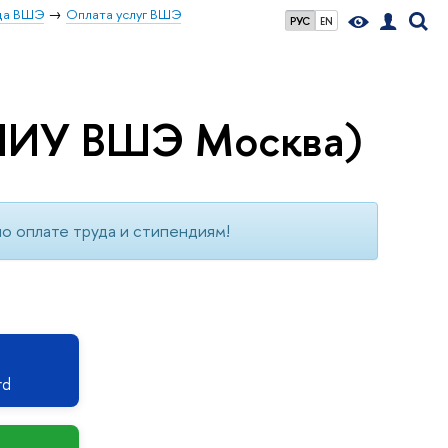
ица ВШЭ
Оплата услуг ВШЭ
РУС
EN
(НИУ ВШЭ Москва)
о оплате труда и стипендиям!
rd