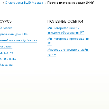
Э
→
Оплата услуг ВШЭ Москва
→
Прочие платежи за услуги (НИУ
ЕСУРСЫ
ПОЛЕЗНЫЕ ССЫЛКИ
блиотека
Министерство науки и
высшего образования РФ
дательский дом ВШЭ
Министерство просвещения
ижный магазин «БукВышка»
РФ
пография
Массовые открытые онлайн-
диацентр
курсы
рналы ВШЭ
бликации