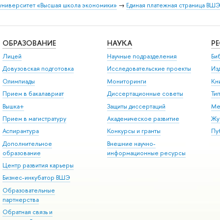
университет «Высшая школа экономики»
→
Единая платежная страница ВШ
ОБРАЗОВАНИЕ
НАУКА
Р
Лицей
Научные подразделения
Би
Довузовская подготовка
Исследовательские проекты
Из
Олимпиады
Мониторинги
Кн
Прием в бакалавриат
Диссертационные советы
Ти
Вышка+
Защиты диссертаций
Ме
Прием в магистратуру
Академическое развитие
Жу
Аспирантура
Конкурсы и гранты
Пу
Дополнительное
Внешние научно-
образование
информационные ресурсы
Центр развития карьеры
Бизнес-инкубатор ВШЭ
Образовательные
партнерства
Обратная связь и