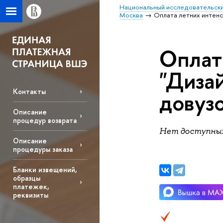
Национальный исследовательски
Москва
Оплата летних интенс
Оплат
"Дизай
Контакты
довуз
Описание
процедур возврата
Нет доступных
Описание
процедуры заказа
Бланки извещений,
образцы
платежек,
реквизиты