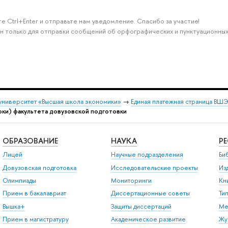
е Ctrl+Enter и отправьте нам уведомление. Спасибо за участие!
н только для отправки сообщений об орфографических и пунктуационных
университет «Высшая школа экономики»
→
Единая платежная страница ВШ
токи) факультета довузовской подготовки
ОБРАЗОВАНИЕ
НАУКА
Р
Лицей
Научные подразделения
Би
Довузовская подготовка
Исследовательские проекты
Из
Олимпиады
Мониторинги
Кн
Прием в бакалавриат
Диссертационные советы
Ти
Вышка+
Защиты диссертаций
Ме
Прием в магистратуру
Академическое развитие
Жу