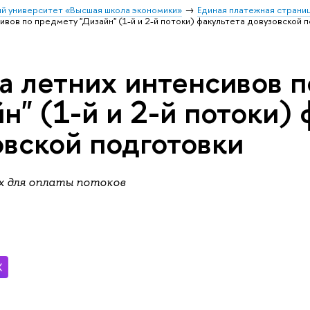
й университет «Высшая школа экономики»
Единая платежная стран
ивов по предмету "Дизайн" (1-й и 2-й потоки) факультета довузовской 
а летних интенсивов 
н" (1-й и 2-й потоки)
овской подготовки
 для оплаты потоков