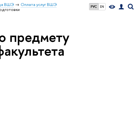
ица ВШЭ
Оплата услуг ВШЭ
РУС
EN
подготовки
по предмету
 факультета