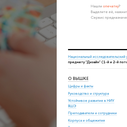
Нашли
опечатку
?
Выделите её, нажмит
Сервис предназначе
Национальный исследовательский 
предмету "Дизайн" (1-й и 2-й по
О ВЫШКЕ
Цифры и факты
Руководство и структура
Устойчивое развитие в НИУ
ВШЭ
Преподаватели и сотрудники
Корпуса и общежития