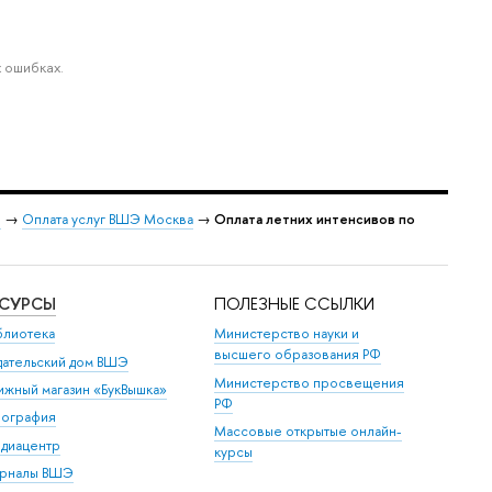
 ошибках.
Э
→
Оплата услуг ВШЭ Москва
→
Оплата летних интенсивов по
ЕСУРСЫ
ПОЛЕЗНЫЕ ССЫЛКИ
блиотека
Министерство науки и
высшего образования РФ
дательский дом ВШЭ
Министерство просвещения
ижный магазин «БукВышка»
РФ
пография
Массовые открытые онлайн-
диацентр
курсы
рналы ВШЭ