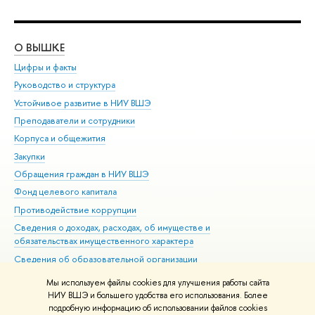
О ВЫШКЕ
ОБ
Цифры и факты
Ли
Руководство и структура
Дов
Устойчивое развитие в НИУ ВШЭ
Ол
Преподаватели и сотрудники
При
Корпуса и общежития
Вы
Закупки
При
Обращения граждан в НИУ ВШЭ
Ас
Фонд целевого капитала
До
Противодействие коррупции
Цен
Сведения о доходах, расходах, об имуществе и
Би
обязательствах имущественного характера
Об
Сведения об образовательной организации
Обр
Людям с ограниченными возможностями здоровья
Мы используем файлы cookies для улучшения работы сайта
Единая платежная страница
НИУ ВШЭ и большего удобства его использования. Более
подробную информацию об использовании файлов cookies
Работа в Вышке